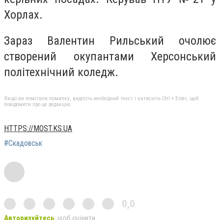
Хорлах.
Зараз Валентин Рильський очолює
створений окупантами Херсонський
політехнічний коледж.
Якщо ви помітили помилку, виділіть необхідний текст і натисніть Ctrl + Enter, щоб
повідомити про це редакцію
HTTPS://MOST.KS.UA
#Скадовськ
0,0
Авторизуйтесь
, щоб оцінити