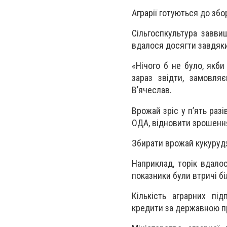
Аграрії готуються до збо
Сільгоспкультура завви
вдалося досягти завдяки
«Нічого б не було, якб
зараз звідти, замовл
В’ячеслав.
Врожай зріс у п’ять раз
ОДА, відновити зрошення
Збирати врожай кукуруд
Наприклад, торік вдалос
показники були втричі бі
Кількість аграрних пі
кредити за державною п