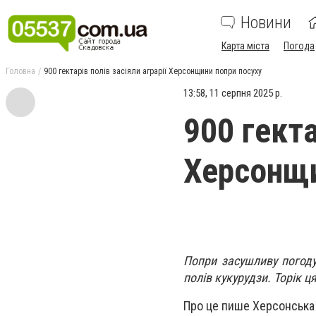
Новини
Карта міста
Погода
Головна
900 гектарів полів засіяли аграрії Херсонщини попри посуху
13:58, 11 серпня 2025 р.
900 гекта
Херсонщи
Попри засушливу погоду
полів кукурудзи. Торік ц
Про це пише Херсонська