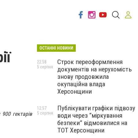
ОСТАННІ НОВИНИ
ії
Строк переоформлення
22:58
5 серпня
документів на нерухомість
знову продовжила
окупаційна влада
Херсонщини
Публікувати графіки підвозу
12:57
 900 гектарів
5 серпня
води через “міркування
безпеки” відмовилися на
ТОТ Херсонщини