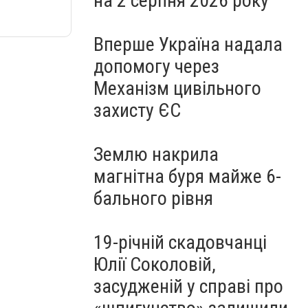
на 2 серпня 2026 року
Вперше Україна надала
допомогу через
Механізм цивільного
захисту ЄС
Землю накрила
магнітна буря майже 6-
бального рівня
19-річній скадовчанці
Юлії Соколовій,
засудженій у справі про