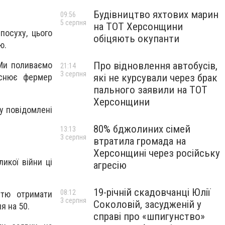
Будівництво яхтових марин
09:56
5 серпня
на ТОТ Херсонщини
посуху, цього
обіцяють окупанти
ю.
Про відновлення автобусів,
 Ми поливаємо
21:14
3 серпня
які не курсували через брак
яснює фермер
пального заявили на ТОТ
Херсонщини
 у повідомлені
80% бджолиних сімей
13:13
3 серпня
втратила громада на
Херсонщині через російську
ликої війни ці
агресію
19-річній скадовчанці Юлії
08:12
стю отримати
3 серпня
Соколовій, засудженій у
я на 50.
справі про «шпигунство»