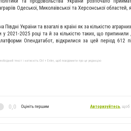
 політики та продовольства України розпочало прийма
граріїв Одеської, Миколаївської та Херсонської областей,
 Півдні України та взагалі в країні як за кількістю аграрни
 у 2021-2025 році та й за кількістю таких, що припинили 
платформи Опендатабот, відкрилися за цей період 612 п
бхідний текст і натисніть Ctrl + Enter, щоб повідомити про це редакцію
0,0
Оцініть першим
Авторизуйтесь
, щоб