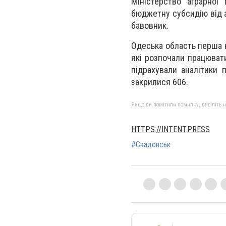
Міністерство аграрної
бюджетну субсидію від а
бавовник.
Одеська область перша на
які розпочали працювати
підрахували аналітики 
закрилися 606.
Якщо ви помітили помилку, виділіть нео
HTTPS://INTENT.PRESS
#Скадовськ