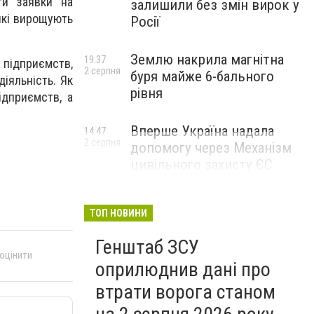
ти заявки на
залишили без змін вирок у
 які вирощують
Росії
Землю накрила магнітна
19:37
х підприємств,
2 серпня
буря майже 6-бального
діяльність. Як
рівня
ідприємств, а
Вперше Україна надала
14:47
2 серпня
допомогу через Механізм
цивільного захисту ЄС
ТОП НОВИНИ
Генштаб ЗСУ
 оцінити
оприлюднив дані про
втрати ворога станом