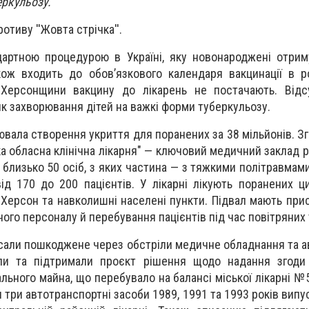
еркульозу.
отиву ''Жовта стрічка''.
ртною процедурою в Україні, яку новонароджені отрим
ож входить до обов’язкового календаря вакцинації в ро
 Херсонщини вакцину до лікарень не постачають. Відсу
 захворювання дітей на важкі форми туберкульозу.
іювала створення укриття для поранених за 38 мільйонів. З
а обласна клінічна лікарня" — ключовий медичний заклад р
близько 50 осіб, з яких частина — з тяжкими політравмами
ід 170 до 200 пацієнтів. У лікарні лікують поранених ци
 Херсон та навколишні населені пункти. Підвал мають при
ого персоналу й перебування пацієнтів під час повітряних 
исали пошкоджене через обстріли медичне обладнання та а
ули та підтримали проєкт рішення щодо надання згоди
льного майна, що перебувало на балансі міської лікарні №
три автотранспортні засоби 1989, 1991 та 1993 років випус