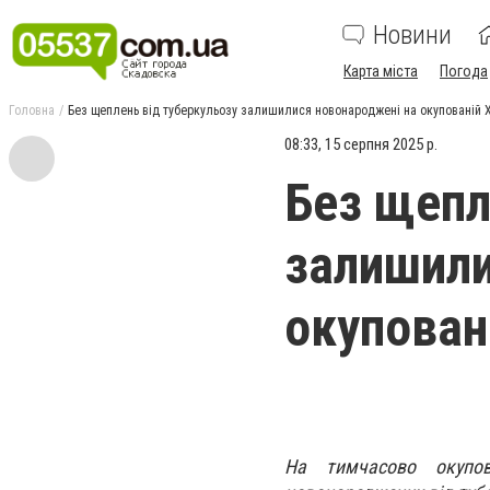
Новини
Карта міста
Погода
Головна
Без щеплень від туберкульозу залишилися новонароджені на окупованій 
08:33, 15 серпня 2025 р.
Без щепл
залишили
окупован
На тимчасово окупо