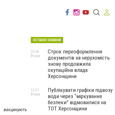
ОСТАННІ НОВИНИ
Строк переоформлення
22:58
Вчора
документів на нерухомість
знову продовжила
окупаційна влада
Херсонщини
Публікувати графіки підвозу
12:57
Вчора
води через “міркування
безпеки” відмовилися на
ТОТ Херсонщини
 вакцинують