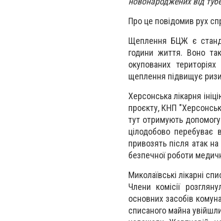
новонароджених від туб
Про це повідомив рух спр
Щеплення БЦЖ є станда
години життя. Воно так
окупованих територіях
щеплення підвищує ризик
Херсонська лікарня ініц
проєкту, КНП "Херсонськ
тут отримують допомогу 
цілодобово перебуває в
привозять після атак на
безпечної роботи медичн
Миколаївські лікарні сп
Члени комісії розглян
основних засобів комуна
списаного майна увійшли 