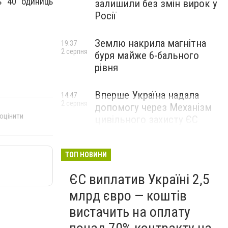
ь 40 одиниць
залишили без змін вирок у
Росії
Землю накрила магнітна
19:37
2 серпня
буря майже 6-бального
рівня
Вперше Україна надала
14:47
2 серпня
допомогу через Механізм
 оцінити
цивільного захисту ЄС
ТОП НОВИНИ
ЄС виплатив Україні 2,5
млрд євро — коштів
вистачить на оплату