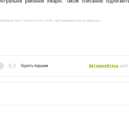
нтральній районній лікарні. Також списанню підлягают
бхідний текст і натисніть Ctrl + Enter, щоб повідомити про це редакцію
0,0
Оцініть першим
Авторизуйтесь
, щоб