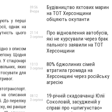
Будівництво яхтових марин
09:56
Вчора
на ТОТ Херсонщини
обіцяють окупанти
ують у перші
сії, однак на
Про відновлення автобусів,
тність цього
21:14
3 серпня
які не курсували через брак
пального заявили на ТОТ
гідно з описом
Херсонщини
егіону. Щодня
. У стаціонарі
80% бджолиних сімей
13:13
вільних, яких
3 серпня
втратила громада на
стосувати для
Херсонщині через російську
тривог.
агресію
втотранспорт.
 на списання
19-річній скадовчанці Юлії
08:12
3 серпня
5. До переліку
Соколовій, засудженій у
ку, які раніше
справі про «шпигунство»