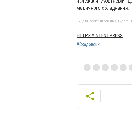
належали Жовтневій це
медичного обладнання.
Якщо ви помітили помилку, виділіть нео
HTTPS://INTENT.PRESS
#Скадовськ