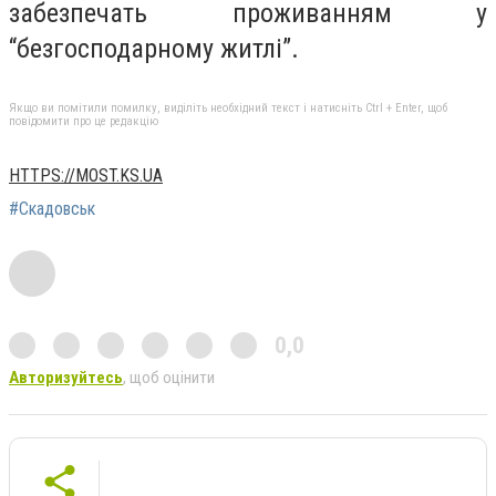
забезпечать проживанням у
“безгосподарному житлі”.
Якщо ви помітили помилку, виділіть необхідний текст і натисніть Ctrl + Enter, щоб
повідомити про це редакцію
HTTPS://MOST.KS.UA
#Скадовськ
0,0
Авторизуйтесь
, щоб оцінити