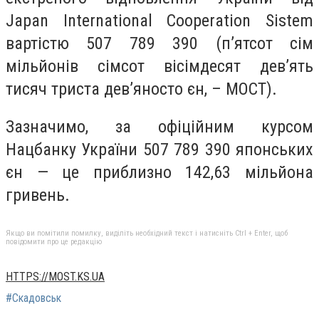
Japan International Cooperation Sistem
вартістю 507 789 390 (п’ятсот сім
мільйонів сімсот вісімдесят дев’ять
тисяч триста дев’яносто єн, – МОСТ).
Зазначимо, за офіційним курсом
Нацбанку України 507 789 390 японських
єн — це приблизно 142,63 мільйона
гривень.
Якщо ви помітили помилку, виділіть необхідний текст і натисніть Ctrl + Enter, щоб
повідомити про це редакцію
HTTPS://MOST.KS.UA
#Скадовськ