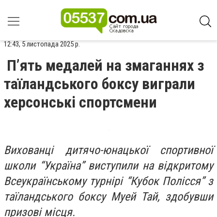
12:43, 5 листопада 2025 р.
П’ять медалей на змаганнях з
таїландського боксу виграли
херсонські спортсмени
Вихованці дитячо-юнацької спортивної
школи “Україна” виступили на відкритому
Всеукраїнському турнірі “Кубок Полісся” з
таїландського боксу Муей Тай, здобувши
призові місця.