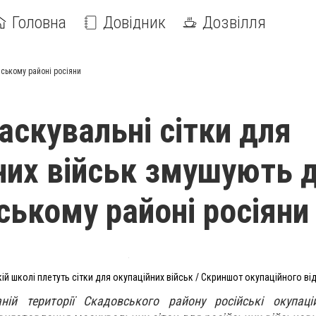
Головна
Довідник
Дозвілля
вському районі росіяни
аскувальні сітки для
них військ змушують д
ському районі росіяни
ій школі плетуть сітки для окупаційних військ / Скриншот окупаційного ві
ій території Скадовського району російські окупацій