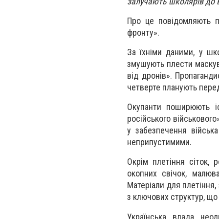
залучають школярів до в
Про це повідомляють п
фронту».
За їхніми даними, у шк
змушують плести маскува
від дронів». Пропаганди
четверте планують перед
Окупанти поширюють іс
російського військового
у забезпечення війська
неприпустимими.
Окрім плетіння сіток, 
окопних свічок, малюва
Матеріали для плетіння,
з ключових структур, що 
Українська влада неод