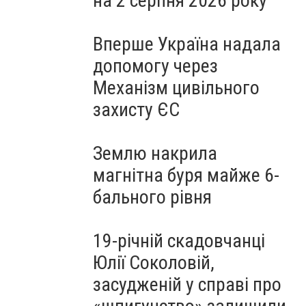
на 2 серпня 2026 року
Вперше Україна надала
допомогу через
Механізм цивільного
захисту ЄС
Землю накрила
магнітна буря майже 6-
бального рівня
19-річній скадовчанці
Юлії Соколовій,
засудженій у справі про