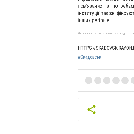
пов'язаних із потреба
інституції також фіксую
інших регіонів.
Якщо ви помітили помилку, виділіть нео
HTTPS://SKADOVSK.RAYON.I
#Скадовськ