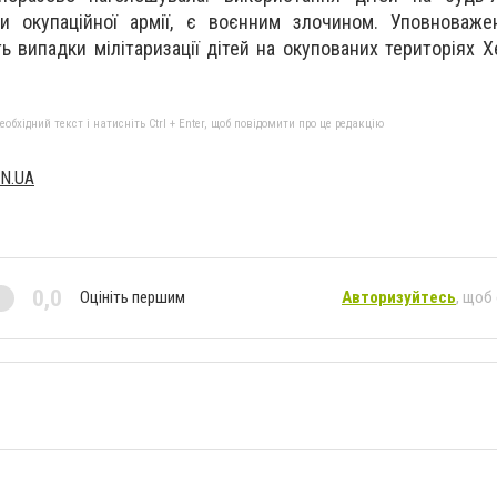
ми окупаційної армії, є воєнним злочином. Уповноваже
ть випадки мілітаризації дітей на окупованих територіях 
бхідний текст і натисніть Ctrl + Enter, щоб повідомити про це редакцію
N.UA
0,0
Оцініть першим
Авторизуйтесь
, щоб