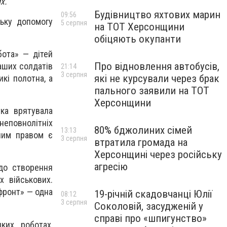
х.
Будівництво яхтових марин
09:56
ську допомогу
5 серпня
на ТОТ Херсонщини
обіцяють окупанти
бота» — дітей
Про відновлення автобусів,
аших солдатів
21:14
3 серпня
які не курсували через брак
кі полотна, а
пального заявили на ТОТ
Херсонщини
тка врятувала
 неповнолітніх
80% бджолиних сімей
13:13
рним правом є
3 серпня
втратила громада на
Херсонщині через російську
агресію
 до створення
х військових.
 фронт» — одна
19-річній скадовчанці Юлії
08:12
3 серпня
Соколовій, засудженій у
справі про «шпигунство»
ких роботах,