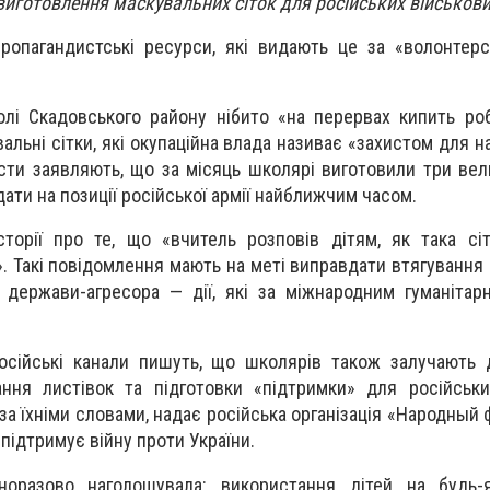
иготовлення маскувальних сіток для російських військови
ропагандистські ресурси, які видають це за «волонтер
олі Скадовського району нібито «на перервах кипить ро
льні сітки, які окупаційна влада називає «захистом для н
сти заявляють, що за місяць школярі виготовили три вели
ати на позиції російської армії найближчим часом.
торії про те, що «вчитель розповів дітям, як така сі
». Такі повідомлення мають на меті виправдати втягування
 держави-агресора — дії, які за міжнародним гуманіта
російські канали пишуть, що школярів також залучають
ння листівок та підготовки «підтримки» для російськи
 за їхніми словами, надає російська організація «Народный
підтримує війну проти України.
норазово наголошувала: використання дітей на будь-я