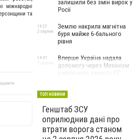
залишили без змін вирок у
ні міжнародні
Росії
Херсонщини та
Землю накрила магнітна
19:37
2 серпня
буря майже 6-бального
рівня
Вперше Україна надала
14:47
2 серпня
допомогу через Механізм
цивільного захисту ЄС
 оцінити
ТОП НОВИНИ
Генштаб ЗСУ
оприлюднив дані про
втрати ворога станом