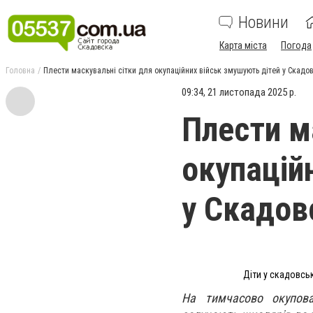
Новини
Карта міста
Погода
Головна
Плести маскувальні сітки для окупаційних військ змушують дітей у Скадо
09:34, 21 листопада 2025 р.
Плести м
окупацій
у Скадов
Діти у скадовськ
На тимчасово окупован