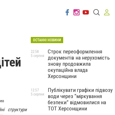
ОСТАННІ НОВИНИ
Строк переоформлення
22:58
5 серпня
документів на нерухомість
ітей
знову продовжила
окупаційна влада
Херсонщини
Публікувати графіки підвозу
12:57
5 серпня
води через “міркування
део
безпеки” відмовилися на
ТОТ Херсонщини
ні структури