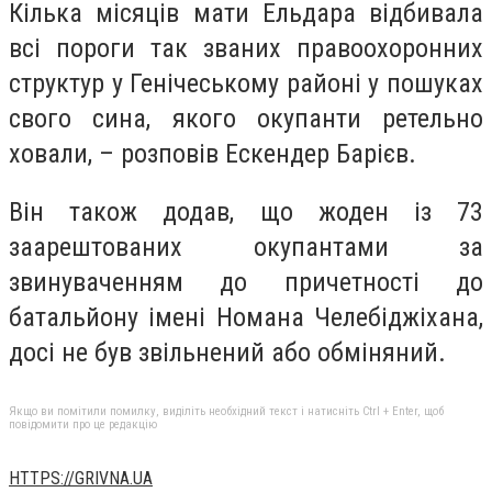
Кілька місяців мати Ельдара відбивала
всі пороги так званих правоохоронних
структур у Генічеському районі у пошуках
свого сина, якого окупанти ретельно
ховали, – розповів Ескендер Барієв.
Він також додав, що жоден із 73
заарештованих окупантами за
звинуваченням до причетності до
батальйону імені Номана Челебіджіхана,
досі не був звільнений або обміняний.
Якщо ви помітили помилку, виділіть необхідний текст і натисніть Ctrl + Enter, щоб
повідомити про це редакцію
HTTPS://GRIVNA.UA