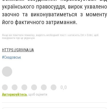
українського правосуддя, вирок ухвалено
заочно та виконуватиметься з моменту
його фактичного затримання.
Якщо ви помітили помилку, виділіть необхідний текст і натисніть Ctrl + Enter, щоб
повідомити про це редакцію
HTTPS://GRIVNA.UA
#Скадовськ
0,0
Авторизуйтесь
, щоб оцінити