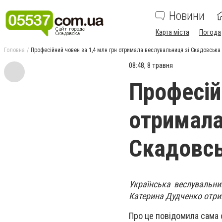
Новини
Карта міста
Погода
Головна
Професійний човен за 1,4 млн грн отримала веслувальниця зі Скадовська
08:48, 8 травня
Професій
отримала
Скадовс
Українська веслувальни
Катерина Дудченко отрим
Про це повідомила сама 