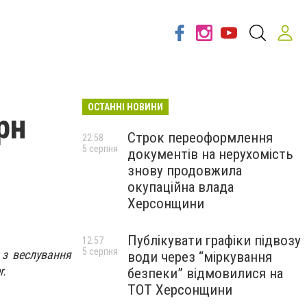
ОСТАННІ НОВИНИ
рн
Строк переоформлення
22:58
5 серпня
документів на нерухомість
знову продовжила
окупаційна влада
Херсонщини
Публікувати графіки підвозу
12:57
5 серпня
 з веслування
води через “міркування
r.
безпеки” відмовилися на
ТОТ Херсонщини