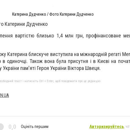
Катерина Дудченко / Фото Катерини Дудченко
то Катерини Дудченко
лення вартістю близько 1,4 млн грн, профінансоване м
оку Катерина блискуче виступила на міжнародній регаті Memo
то в одиночці. Також вона була присутня і в Києві на поча
 України пам'яті Героя України Віктора Швеця.
бхідний текст і натисніть Ctrl + Enter, щоб повідомити про це редакцію
N.UA
0,0
Оцініть першим
Авторизируйтесь
, ч