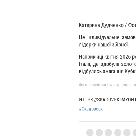
Катерина Дудченко / Фо
Це індивідуальне замов
лідерки нашої збірної.
Наприкінці квітня 2026 р
Італії, де здобула золо
відбулись змагання Кубку
Якщо ви помітили помилку, виділіть нео
HTTPS://SKADOVSK.RAYON.I
#Скадовськ