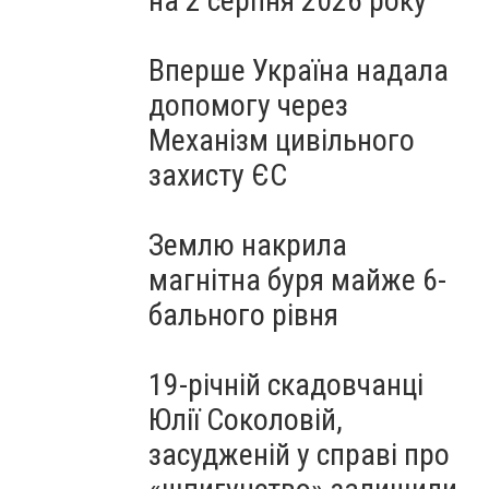
на 2 серпня 2026 року
Вперше Україна надала
допомогу через
Механізм цивільного
захисту ЄС
Землю накрила
магнітна буря майже 6-
бального рівня
19-річній скадовчанці
Юлії Соколовій,
засудженій у справі про