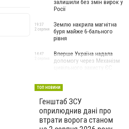
залишили без змін вирок у
Росії
Землю накрила магнітна
19:37
2 серпня
буря майже 6-бального
рівня
Вперше Україна надала
14:47
2 серпня
допомогу через Механізм
цивільного захисту ЄС
ТОП НОВИНИ
Генштаб ЗСУ
оприлюднив дані про
втрати ворога станом