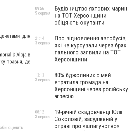
Будівництво яхтових марин
09:56
5 серпня
на ТОТ Херсонщини
обіцяють окупанти
еценатами для
Про відновлення автобусів,
21:14
3 серпня
які не курсували через брак
пального заявили на ТОТ
rial D'Aloja в
Херсонщини
тку травня, де
80% бджолиних сімей
13:13
3 серпня
втратила громада на
Херсонщині через російську
агресію
19-річній скадовчанці Юлії
08:12
3 серпня
Соколовій, засудженій у
справі про «шпигунство»
тобы оценить