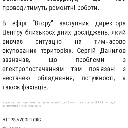
проводитимуть ремонтні роботи.
В ефірі “Вгору” заступник директора
Центру близькосхідних досліджень, який
вивчає ситуацію на тимчасово
окупованих територіях, Сергій Данилов
зазначав, що проблеми з
електропостачанням там пов'язані з
нестачею обладнання, потужності, а
також фахівців.
Якщо ви помітили помилку, виділіть необхідний текст і натисніть Ctrl + Enter, щоб
повідомити про це редакцію
HTTPS://VGORU.ORG