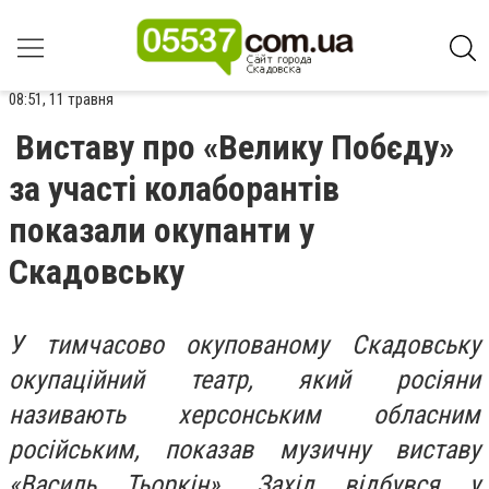
08:51, 11 травня
Виставу про «Велику Побєду»
за участі колаборантів
показали окупанти у
Скадовську
У тимчасово окупованому Скадовську
окупаційний театр, який росіяни
називають херсонським обласним
російським, показав музичну виставу
«Василь Тьоркін». Захід відбувся у