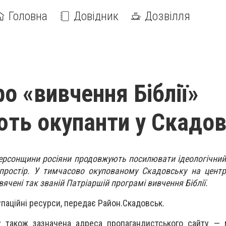
Головна
Довідник
Дозвілля
о «вивчення Біблії»
ть окупанти у Скадо
Херсонщини росіяни продовжують посилювати ідеологічний 
простір. У тимчасово окупованому Скадовську на центр
ячені так званій Патріаршій програмі вивчення Біблії.
паційні ресурси, передає Район.Скадовськ.
у також зазначена адреса пропагандистського сайту — 