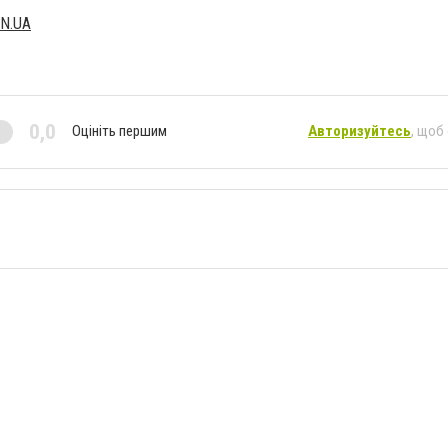
N.UA
0,0
Оцініть першим
Авторизуйтесь
, щоб