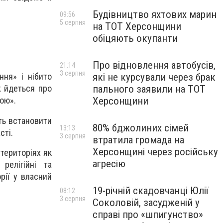
Будівництво яхтових марин
09:56
5 серпня
на ТОТ Херсонщини
обіцяють окупанти
Про відновлення автобусів,
21:14
3 серпня
які не курсували через брак
ння» і нібито
пального заявили на ТОТ
ж йдеться про
Херсонщини
ою».
ть встановити
80% бджолиних сімей
13:13
сті.
3 серпня
втратила громада на
Херсонщині через російську
 територіях як
агресію
релігійні та
рії у власний
19-річній скадовчанці Юлії
08:12
3 серпня
Соколовій, засудженій у
справі про «шпигунство»