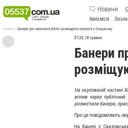
Новини
Карта міста
Погода
Головна
Банери про «вивчення Біблії» розміщують окупанти у Скадовську
07:20, 18 травня
Банери пр
розміщую
На окупованій частині 
вплив через публічний 
розмістили банери, присв
Про це повідомляють оку
На банері у Скадовськ