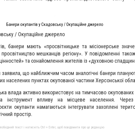
Банери окупантів у Скадовську / Окупаційне джерело
овську / Окупаційне джерело
ів, банери мають «просвітницьке та місіонерське значе
 просвітництво мешканців регіону». У повідомленні тако
цінностей» та ознайомлення жителів із «духовною спадщин
я заявила, що найближчим часом аналогічні банери планую
ших населених пунктах окупованої частини Херсонської обла
йська влада активно використовує на тимчасово окупованих
а інструмент впливу на місцеве населення. Через 
оєкти окупанти намагаються інтегрувати захоплені терито
ічний простір.
бхідний текст і натисніть Ctrl + Enter, щоб повідомити про це редакцію