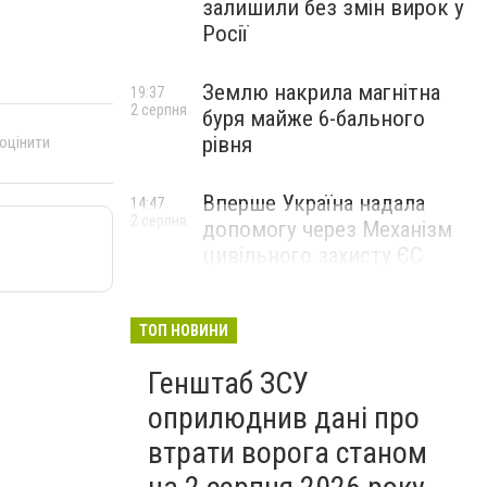
залишили без змін вирок у
Росії
Землю накрила магнітна
19:37
2 серпня
буря майже 6-бального
рівня
 оцінити
Вперше Україна надала
14:47
2 серпня
допомогу через Механізм
цивільного захисту ЄС
ТОП НОВИНИ
Генштаб ЗСУ
оприлюднив дані про
втрати ворога станом