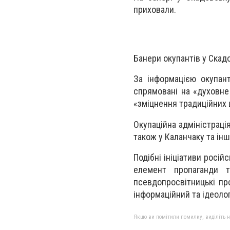
приховали.
Банери окупантів у Скад
За інформацією окупант
спрямовані на «духовне
«зміцнення традиційних 
Окупаційна адміністраці
також у Каланчаку та ін
Подібні ініціативи росі
елемент пропаганди т
псевдопросвітницькі пр
інформаційний та ідеолог
Якщо ви помітили помилку, виділіть нео