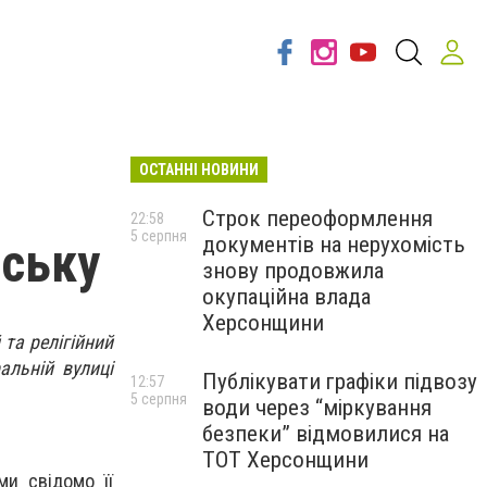
ОСТАННІ НОВИНИ
Строк переоформлення
22:58
5 серпня
документів на нерухомість
вську
знову продовжила
окупаційна влада
Херсонщини
та релігійний
альній вулиці
Публікувати графіки підвозу
12:57
5 серпня
води через “міркування
безпеки” відмовилися на
ТОТ Херсонщини
ми свідомо її