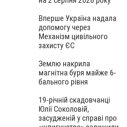
на 2 серпня 2026 року
Вперше Україна надала
допомогу через
Механізм цивільного
захисту ЄС
Землю накрила
магнітна буря майже 6-
бального рівня
19-річній скадовчанці
Юлії Соколовій,
засудженій у справі про