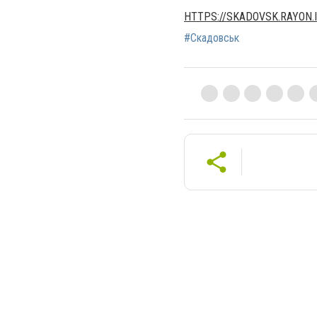
HTTPS://SKADOVSK.RAYON.I
#Скадовськ