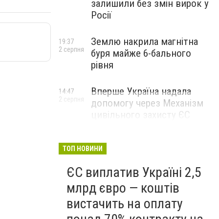
залишили без змін вирок у
Росії
Землю накрила магнітна
19:37
2 серпня
буря майже 6-бального
рівня
Вперше Україна надала
14:47
2 серпня
допомогу через Механізм
цивільного захисту ЄС
ТОП НОВИНИ
ЄС виплатив Україні 2,5
млрд євро — коштів
вистачить на оплату