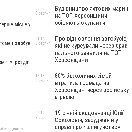
Будівництво яхтових марин
09:56
5 серпня
на ТОТ Херсонщини
обіцяють окупанти
перше місце у
Про відновлення автобусів,
21:14
ртсмен здобув
3 серпня
які не курсували через брак
пального заявили на ТОТ
Херсонщини
міг у розділі
80% бджолиних сімей
13:13
3 серпня
втратила громада на
Херсонщині через російську
агресію
19-річній скадовчанці Юлії
08:12
3 серпня
Соколовій, засудженій у
справі про «шпигунство»
тобы оценить