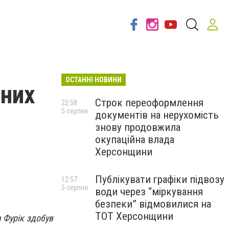
ОСТАННІ НОВИНИ
дних
Строк переоформлення
22:58
5 серпня
документів на нерухомість
й
знову продовжила
окупаційна влада
Херсонщини
Публікувати графіки підвозу
12:57
5 серпня
води через “міркування
безпеки” відмовилися на
ТОТ Херсонщини
 Фурік здобув