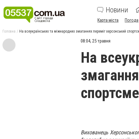
Новини
Карта міста
Погода
Головна
На всеукраїнських та міжнародних змаганнях переміг херсонський спортс
08:04, 25 травня
На всеук
змагання
спортсме
Вихованець Херсонськог