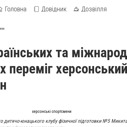
Головна
Довідник
Дозвілля
мен
раїнських та міжнаро
х переміг херсонськи
н
херсонські спортсмени
о дитячо-юнацького клубу фізичної підготовки №5 Микита