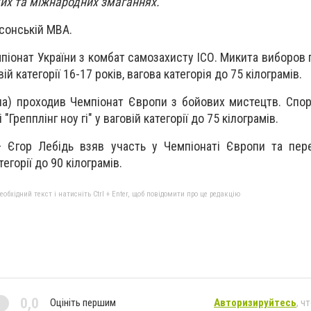
ких та міжнародних змаганнях.
сонській МВА.
піонат України з комбат самозахисту ІСО. Микита виборов 
вій категорії 16-17 років, вагова категорія до 75 кілограмів.
на) проходив Чемпіонат Європи з бойових мистецтв. Спо
"Грепплінг ноу гі" у ваговій категорії до 75 кілограмів.
 Єгор Лебідь взяв участь у Чемпіонаті Європи та пере
атегорії до 90 кілограмів.
бхідний текст і натисніть Ctrl + Enter, щоб повідомити про це редакцію
0,0
Оцініть першим
Авторизируйтесь
, ч