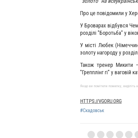
“золото” на всеукраїнсь
Про це повідомили у Хер
У Броварах відбувся Чем
розділі "Боротьба" у віко
У місті Любек (Німеччи
золоту нагороду у розділі 
Також тренер Микити –
"Грепплінг гі" у ваговій к
Якщо ви помітили помилку, виділіть нео
HTTPS://VGORU.ORG
#Скадовськ