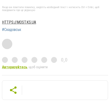
Якщо ви помітили помилку, виділіть необхідний текст і натисніть Ctrl + Enter, щоб
повідомити про це редакцію
HTTPS://MOST.KS.UA
#Скадовськ
0,0
Авторизуйтесь
, щоб оцінити