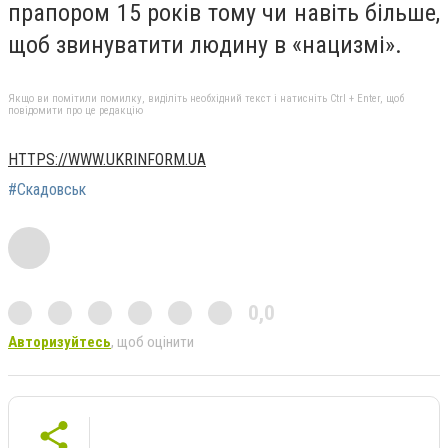
прапором 15 років тому чи навіть більше,
щоб звинуватити людину в «нацизмі».
Якщо ви помітили помилку, виділіть необхідний текст і натисніть Ctrl + Enter, щоб
повідомити про це редакцію
HTTPS://WWW.UKRINFORM.UA
#Скадовськ
0,0
Авторизуйтесь
, щоб оцінити