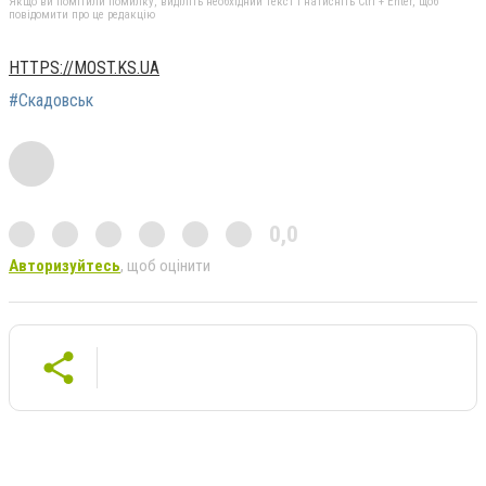
Якщо ви помітили помилку, виділіть необхідний текст і натисніть Ctrl + Enter, щоб
повідомити про це редакцію
HTTPS://MOST.KS.UA
#Скадовськ
0,0
Авторизуйтесь
, щоб оцінити