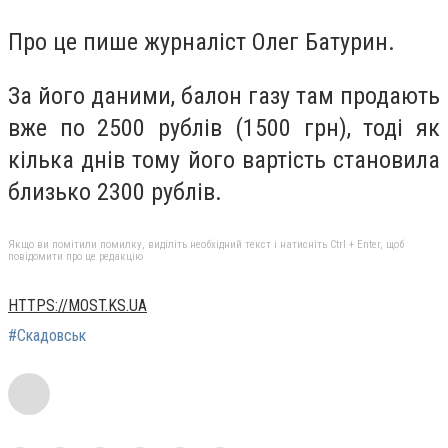
Про це пише журналіст Олег Батурин.
За його даними, балон газу там продають
вже по 2500 рублів (1500 грн), тоді як
кілька днів тому його вартість становила
близько 2300 рублів.
Якщо ви помітили помилку, виділіть необхідний текст і натисніть Ctrl + Enter, щоб
повідомити про це редакцію
HTTPS://MOST.KS.UA
#Скадовськ