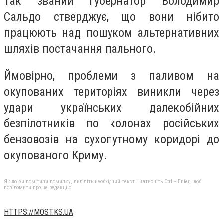
Так званий губернатор Володимир
Сальдо стверджує, що вони нібито
працюють над пошуком альтернативних
шляхів постачання пального.
Ймовірно, проблеми з паливом на
окупованих територіях виникли через
удари українських далекобійних
безпілотників по колонах російських
бензовозів на сухопутному коридорі до
окупованого Криму.
Якщо ви помітили помилку, виділіть необхідний текст і натисніть Ctrl + Enter, щоб
повідомити про це редакцію
HTTPS://MOST.KS.UA