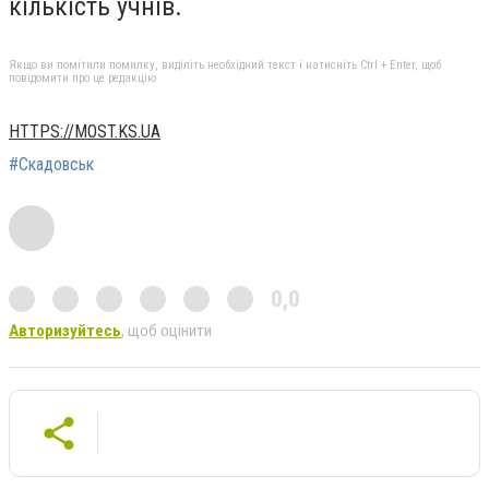
кількість учнів.
Якщо ви помітили помилку, виділіть необхідний текст і натисніть Ctrl + Enter, щоб
повідомити про це редакцію
HTTPS://MOST.KS.UA
#Скадовськ
0,0
Авторизуйтесь
, щоб оцінити