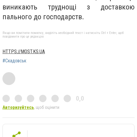
виникають труднощі з доставкою
пального до господарств.
Якщо ви помітили помилку, виділіть необхідний текст і натисніть Ctrl + Enter, щоб
повідомити про це редакцію
HTTPS://MOST.KS.UA
#Скадовськ
0,0
Авторизуйтесь
, щоб оцінити