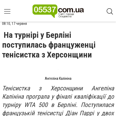
08:10, 17 червня
На турнірі у Берліні
поступилась француженці
тенісистка з Херсонщини
Ангеліна Калініна
Тенісистка з Херсонщини Ангеліна
Калініна програла у фіналі кваліфікації до
турніру WTA 500 в Берліні. Поступилася
французькій тенісистці Діан Паррі у двох