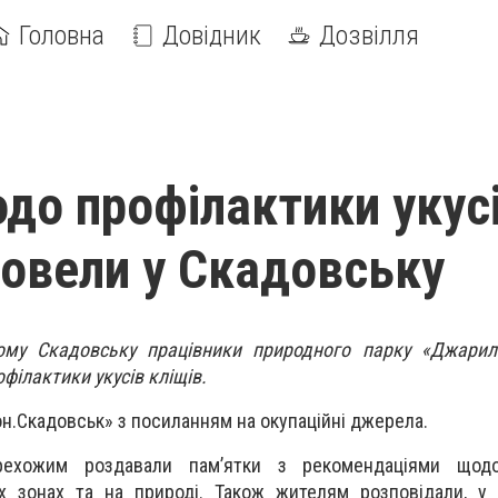
Головна
Довідник
Дозвілля
до профілактики укус
ровели у Скадовську
ому Скадовську працівники природного парку «Джарил
філактики укусів кліщів.
н.Скадовськ» з посиланням на окупаційні джерела.
рехожим роздавали пам’ятки з рекомендаціями щодо
х зонах та на природі. Також жителям розповідали, у 