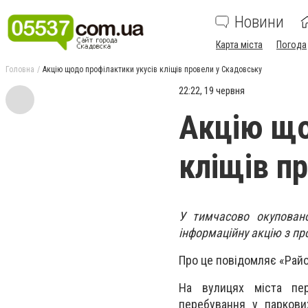
Новини
Карта міста
Погода
Головна
Акцію щодо профілактики укусів кліщів провели у Скадовську
22:22, 19 червня
Акцію що
кліщів п
У тимчасово окупован
інформаційну акцію з про
Про це повідомляє «Райо
На вулицях міста пе
перебування у паркови