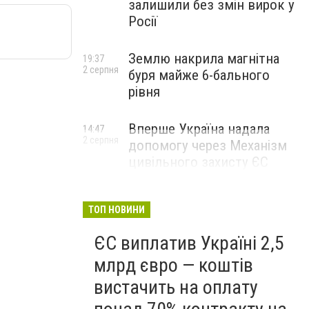
залишили без змін вирок у
Росії
Землю накрила магнітна
19:37
2 серпня
буря майже 6-бального
рівня
Вперше Україна надала
14:47
2 серпня
допомогу через Механізм
цивільного захисту ЄС
ТОП НОВИНИ
ЄС виплатив Україні 2,5
млрд євро — коштів
вистачить на оплату