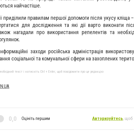
ються найчастіше.
ції приділили правилам першої допомоги після укусу кліща 
ертатися для дослідження та які дії варто виконати піс
кож нагадали про використання репелентів та необхід
огулянок.
 інформаційні заходи російська адміністрація використов
ання соціальної та комунальної сфери на захоплених терито
бхідний текст і натисніть Ctrl + Enter, щоб повідомити про це редакцію
N.UA
0,0
Оцініть першим
Авторизуйтесь
, щоб