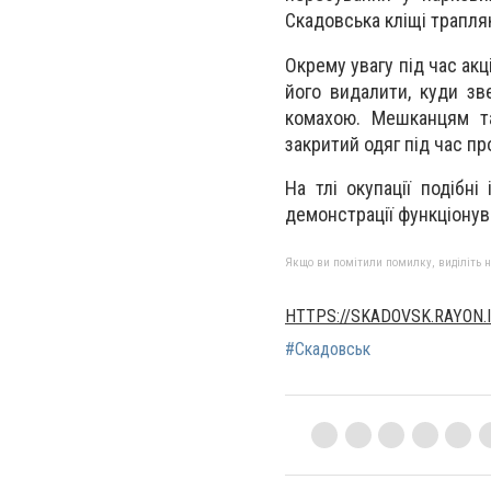
Скадовська кліщі трапля
Окрему увагу під час ак
його видалити, куди зв
комахою. Мешканцям та
закритий одяг під час пр
На тлі окупації подібні
демонстрації функціонув
Якщо ви помітили помилку, виділіть нео
HTTPS://SKADOVSK.RAYON.I
#Скадовськ