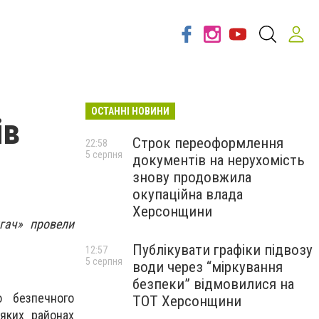
ОСТАННІ НОВИНИ
ів
Строк переоформлення
22:58
5 серпня
документів на нерухомість
знову продовжила
окупаційна влада
Херсонщини
гач» провели
Публікувати графіки підвозу
12:57
5 серпня
води через “міркування
безпеки” відмовилися на
 безпечного
ТОТ Херсонщини
яких районах