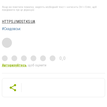
Якщо ви помітили помилку, виділіть необхідний текст і натисніть Ctrl + Enter, щоб
повідомити про це редакцію
HTTPS://MOST.KS.UA
#Скадовськ
0,0
Авторизуйтесь
, щоб оцінити