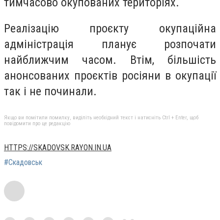
тимчасово окупованих територіях.
Реалізацію проєкту окупаційна
адміністрація планує розпочати
найближчим часом. Втім, більшість
анонсованих проєктів росіяни в окупації
так і не починали.
Якщо ви помітили помилку, виділіть необхідний текст і натисніть Ctrl + Enter, щоб
повідомити про це редакцію
HTTPS://SKADOVSK.RAYON.IN.UA
#Скадовськ