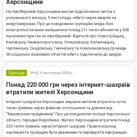
Херсонщини
На лівобережжі Херсонщини масові відключення світла з
учорашнього вечора, 5 листопада, нібито через аварію на
енергомережах. Про це повідомили окупаційні медіа. Без
електропостачання залишилися понад 211 тисяч абонентів у 308
населених пунктах на лівобережжі. Йдеться про Новотроїцьку,
Каховську, Нижньосірогозьку, Олешківську, Каланчацьку,
Чаплинську, Скадовську, Генічеську та Новокаховську громади.
90 соціально важливих об’єктів нібито підключили до аварій...
Пригоди
09:42,
5 листопада 2025 р.
Понад 220 000 грн через інтернет-шахраїв
втратили жителі Херсонщини
Інтернет-шахраї на Херсонщині змусили жителів втратити сотні
тисяч гривень через фейкові оголошення та дзвінки від
"банківських працівників" Про це повідомляє поліція Херсонської
області, передає RegioNews. Жителі Херсонщини втратили понад
220 тисяч гривень через інтернет-шахраїв. Правоохоронці
закликають громадян бути уважними та перевіряти інформацію