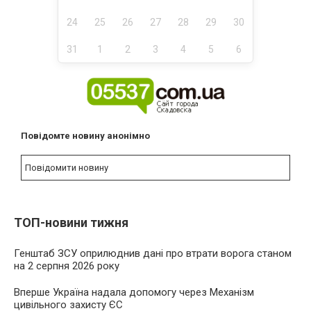
24
25
26
27
28
29
30
31
1
2
3
4
5
6
Повідомте новину анонімно
Повідомити новину
ТОП-новини тижня
Генштаб ЗСУ оприлюднив дані про втрати ворога станом
на 2 серпня 2026 року
Вперше Україна надала допомогу через Механізм
цивільного захисту ЄС