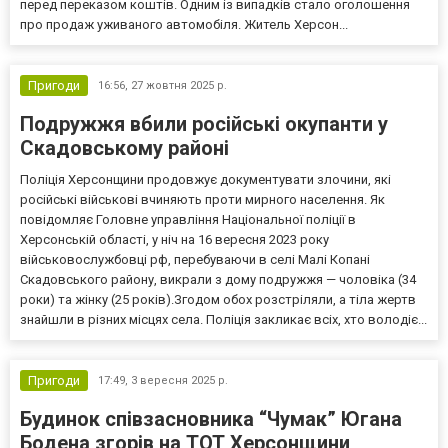
перед переказом коштів. Одним із випадків стало оголошення
про продаж уживаного автомобіля. Житель Херсон...
Пригоди
16:56,
27 жовтня 2025 р.
Подружжя вбили російські окупанти у
Скадовському районі
Поліція Херсонщини продовжує документувати злочини, які
російські військові вчиняють проти мирного населення. Як
повідомляє Головне управління Національної поліції в
Херсонській області, у ніч на 16 вересня 2023 року
військовослужбовці рф, перебуваючи в селі Малі Копані
Скадовського району, викрали з дому подружжя — чоловіка (34
роки) та жінку (25 років).Згодом обох розстріляли, а тіла жертв
знайшли в різних місцях села. Поліція закликає всіх, хто володіє...
Пригоди
17:49,
3 вересня 2025 р.
Будинок співзасновника “Чумак” Югана
Бодена згорів на ТОТ Херсонщини