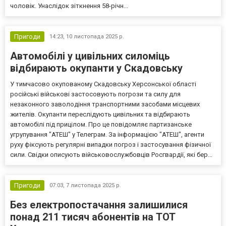
чоловік. Унаслідок зіткнення 58-річн...
Пригоди
14:23,
10 листопада 2025 р.
Автомобілі у цивільних силоміць
відбирають окупанти у Скадовську
У тимчасово окупованому Скадовську Херсонської області
російські військові застосовують погрози та силу для
незаконного заволодіння транспортними засобами місцевих
жителів. Окупанти переслідують цивільних та відбирають
автомобілі під прицілом. Про це повідомляє партизанське
угрупування "АТЕШ" у Телеграм. За інформацією "АТЕШ", агенти
руху фіксують регулярні випадки погроз і застосування фізичної
сили. Свідки описують військовослужбовців Росгвардії, які бер...
Пригоди
07:03,
7 листопада 2025 р.
Без електропостачання залишилися
понад 211 тисяч абонентів на ТОТ