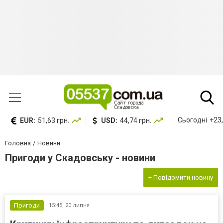
Сьогодні
+23,
EUR:
51,63 грн.
USD:
44,74 грн.
Головна
Новини
Пригоди у Скадовську - новини
+ Повідомити новину
Пригоди
15:45,
20 липня