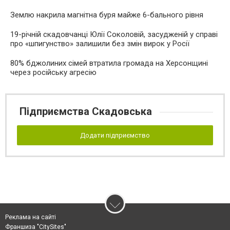
Землю накрила магнітна буря майже 6-бального рівня
19-річній скадовчанці Юлії Соколовій, засудженій у справі
про «шпигунство» залишили без змін вирок у Росії
80% бджолиних сімей втратила громада на Херсонщині
через російську агресію
Підприємства Скадовська
Додати підприємство
Реклама на сайті
Франшиза "CitySites"