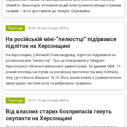
«КамАЗ». Внаслідок зіткнення водій електровелосипеда отримав
травми — його доставили до лікарні. Окупаційна...
Пригоди
22:49,
24 листопада 2025 р.
На російській міні-“пелюстці” підірвався
підліток на Херсонщині
На Херсонщині, у Великій Олександрівці, підліток підірвався на
російській міні-“пелюстці”. Про це повідомили у Telegram
Херсонської обласної військової адміністрації. За даними ОВА, 17-
річний хлопець наступив на російську протипіхотну міну поблизу
лісу. Це сталось близько 16:10. Його ушпиталили з травматичною
ампутацією частини ноги та вибуховою травмою.
Пригоди
23:15,
19 листопада 2025 р.
Від власних старих боєприпасів гинуть
окупанти на Херсонщині