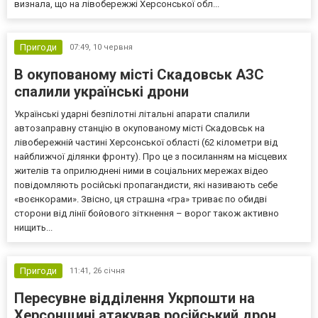
визнала, що на лівобережжі Херсонської обл...
Пригоди
07:49,
10 червня
В окупованому місті Скадовськ АЗС
спалили українські дрони
Українські ударні безпілотні літальні апарати спалили
автозаправну станцію в окупованому місті Скадовськ на
лівобережній частині Херсонської області (62 кілометри від
найближчої ділянки фронту). Про це з посиланням на місцевих
жителів та оприлюднені ними в соціальних мережах відео
повідомляють російські пропагандисти, які називають себе
«воєнкорами». Звісно, ця страшна «гра» триває по обидві
сторони від лінії бойового зіткнення – ворог також активно
нищить...
Пригоди
11:41,
26 січня
Пересувне відділення Укрпошти на
Херсонщині атакував російський дрон