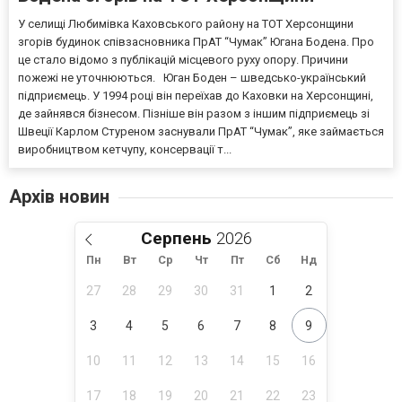
У селищі Любимівка Каховського району на ТОТ Херсонщини
згорів будинок співзасновника ПрАТ “Чумак” Югана Бодена. Про
це стало відомо з публікацій місцевого руху опору. Причини
пожежі не уточнюються. Юган Боден – шведсько-український
підприємець. У 1994 році він переїхав до Каховки на Херсонщині,
де зайнявся бізнесом. Пізніше він разом з іншим підприємець зі
Швеції Карлом Стуреном заснували ПрАТ “Чумак”, яке займається
виробництвом кетчупу, консервації т...
Архів новин
Серпень
Пн
Вт
Ср
Чт
Пт
Сб
Нд
27
28
29
30
31
1
2
3
4
5
6
7
8
9
10
11
12
13
14
15
16
17
18
19
20
21
22
23