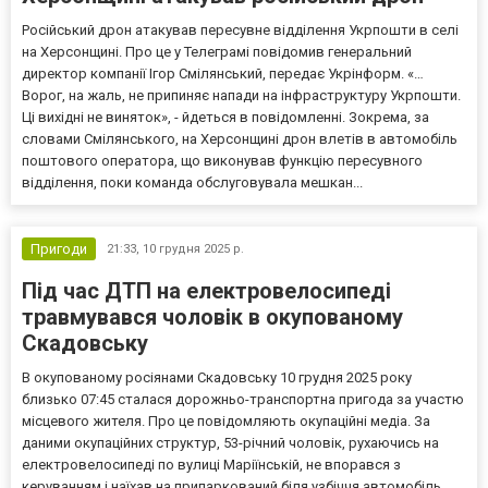
Російський дрон атакував пересувне відділення Укрпошти в селі
на Херсонщині. Про це у Телеграмі повідомив генеральний
директор компанії Ігор Смілянський, передає Укрінформ. «…
Ворог, на жаль, не припиняє напади на інфраструктуру Укрпошти.
Ці вихідні не виняток», - йдеться в повідомленні. Зокрема, за
словами Смілянського, на Херсонщині дрон влетів в автомобіль
поштового оператора, що виконував функцію пересувного
відділення, поки команда обслуговувала мешкан...
Пригоди
21:33,
10 грудня 2025 р.
Під час ДТП на електровелосипеді
травмувався чоловік в окупованому
Скадовську
В окупованому росіянами Скадовську 10 грудня 2025 року
близько 07:45 сталася дорожньо-транспортна пригода за участю
місцевого жителя. Про це повідомляють окупаційні медіа. За
даними окупаційних структур, 53-річний чоловік, рухаючись на
електровелосипеді по вулиці Маріїнській, не впорався з
керуванням і наїхав на припаркований біля узбіччя автомобіль