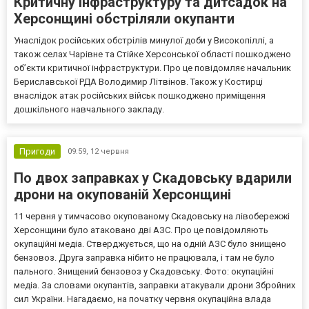
Критичну інфраструктуру та дитсадок на
Херсонщині обстріляли окупанти
Унаслідок російських обстрілів минулої доби у Високопіллі, а
також селах Чарівне та Стійке Херсонської області пошкоджено
об’єкти критичної інфраструктури. Про це повідомляє начальник
Бериславської РДА Володимир Літвінов. Також у Костирці
внаслідок атак російських військ пошкоджено приміщення
дошкільного навчального закладу.
Пригоди
09:59,
12 червня
По двох заправках у Скадовську вдарили
дрони на окупованій Херсонщині
11 червня у тимчасово окупованому Скадовську на лівобережжі
Херсонщини було атаковано дві АЗС. Про це повідомляють
окупаційні медіа. Стверджується, що на одній АЗС було знищено
бензовоз. Друга заправка нібито не працювала, і там не було
пального. Знищений бензовоз у Скадовську. Фото: окупаційні
медіа. За словами окупантів, заправки атакували дрони Збройних
сил України. Нагадаємо, на початку червня окупаційна влада