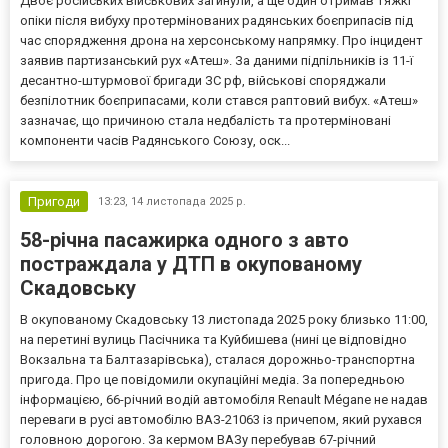
Двоє російських військових загинули, а ще один отримав тяжкі
опіки після вибуху протермінованих радянських боєприпасів під
час спорядження дрона на херсонському напрямку. Про інцидент
заявив партизанський рух «Атеш». За даними підпільників із 11-ї
десантно-штурмової бригади ЗС рф, військові споряджали
безпілотник боєприпасами, коли стався раптовий вибух. «Атеш»
зазначає, що причиною стала недбалість та протерміновані
компоненти часів Радянського Союзу, оск...
Пригоди
13:23,
14 листопада 2025 р.
58-річна пасажирка одного з авто
постраждала у ДТП в окупованому
Скадовську
В окупованому Скадовську 13 листопада 2025 року близько 11:00,
на перетині вулиць Пасічника та Куйбишева (нині це відповідно
Вокзальна та Балтазарівська), сталася дорожньо-транспортна
пригода. Про це повідомили окупаційні медіа. За попередньою
інформацією, 66-річний водій автомобіля Renault Mégane не надав
переваги в русі автомобілю ВАЗ-21063 із причепом, який рухався
головною дорогою. За кермом ВАЗу перебував 67-річний