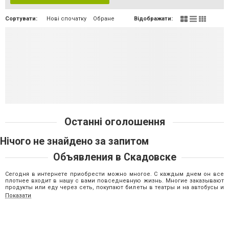
Сортувати:
Нові спочатку
Обране
Відображати:
Останні оголошення
Нічого не знайдено за запитом
Объявления в Скадовске
Сегодня в интернете приобрести можно многое. С каждым днем он все
плотнее входит в нашу с вами повседневную жизнь. Многие заказывают
продукты или еду через сеть, покупают билеты в театры и на автобусы и
так далее. Даже, на первый взгляд, обычное дело – подача объявления о
Показати
покупке или продаже чего-либо – не обходится без Интернет-ресурсов.
Раздел «Объявления Скадовска» на городском сайте 05537.com.ua
предлагает каждому посетителю подать бесплатное объявление о
продаже, покупке новых или б/у товаров, авто, недвижимости и т.д. Чтобы