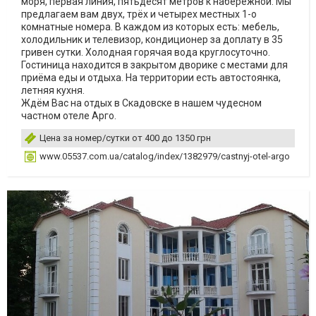
моря, первая линия, пятьдесят метров к набережной. Мы
предлагаем вам двух, трёх и четырех местных 1-о
комнатные номера. В каждом из которых есть: мебель,
холодильник и телевизор, кондиционер за доплату в 35
гривен сутки. Холодная горячая вода круглосуточно.
Гостиница находится в закрытом дворике с местами для
приёма еды и отдыха. На территории есть автостоянка,
летняя кухня.
Ждём Вас на отдых в Скадовске в нашем чудесном
частном отеле Арго.
Цена за номер/сутки от 400 до 1350 грн
www.05537.com.ua/catalog/index/1382979/castnyj-otel-argo