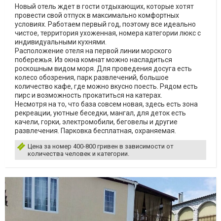
Новый отель ждет в гости отдыхающих, которые хотят
провести свой отпуск в максимально комфортных
условиях. Работаем первый год, поэтому все идеально
чистое, территория ухоженная, номера категории люкс с
индивидуальными кухнями.
Расположение отеля на первой линии морского
побережья. Из окна комнат можно насладиться
роскошным видом моря. Для проведения досуга есть
колесо обозрения, парк развлечений, большое
количество кафе, где можно вкусно поесть. Рядом есть
пирс и возможность прокатиться на катерах.
Несмотря на то, что база совсем новая, здесь есть зона
рекреации, уютные беседки, мангал, для деток есть
качели, горки, электромобили, беговелы и другие
развлечения. Парковка бесплатная, охраняемая.
Цена за номер 400-800 гривен в зависимости от
количества человек и категории.