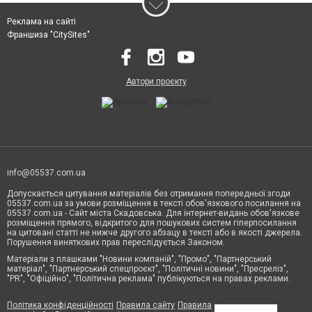
Реклама на сайті
Франшиза "CitySites"
Автори проєкту
info@05537.com.ua
Допускається цитування матеріалів без отримання попередньої згоди
05537.com.ua за умови розміщення в тексті обов'язкового посилання на
05537.com.ua - Сайт міста Скадовська. Для інтернет-видань обов'язкове
розміщення прямого, відкритого для пошукових систем гіперпосилання
на цитовані статті не нижче другого абзацу в тексті або в якості джерела.
Порушення виняткових прав переслідується Законом.
Матеріали з плашками "Новини компаній", "Промо", "Партнерський
матеріал", "Партнерський спецпроєкт", "Політичні новини", "Пресреліз",
"PR", "Офіційно", "Політична реклама" публікуються на правах реклами.
Політика конфіденційності
Правила сайту
Правила