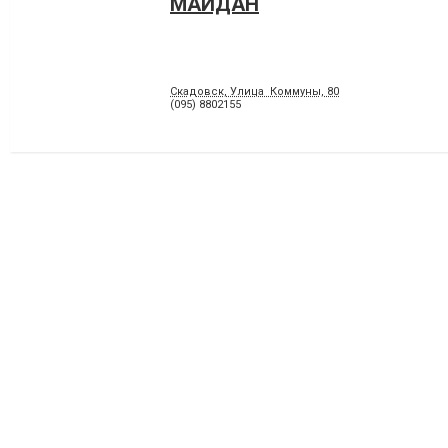
МАЙДАН
Скадовск, Улица Коммуны, 80
(095) 8802155