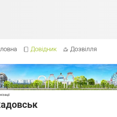
оловна
Довідник
Дозвілля
ізації
кадовськ