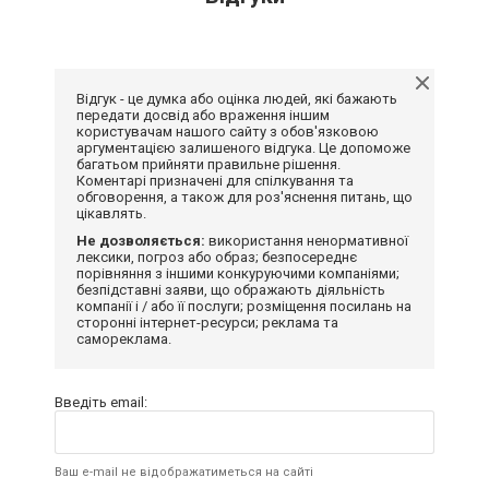
Відгук - це думка або оцінка людей, які бажають
передати досвід або враження іншим
користувачам нашого сайту з обов'язковою
аргументацією залишеного відгука. Це допоможе
багатьом прийняти правильне рішення.
Коментарі призначені для спілкування та
обговорення, а також для роз'яснення питань, що
цікавлять.
Не дозволяється:
використання ненормативної
лексики, погроз або образ; безпосереднє
порівняння з іншими конкуруючими компаніями;
безпідставні заяви, що ображають діяльність
компанії і / або її послуги; розміщення посилань на
сторонні інтернет-ресурси; реклама та
самореклама.
Введіть email:
Ваш e-mail не відображатиметься на сайті