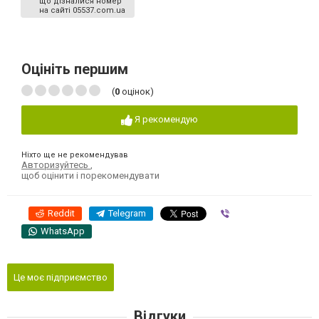
що дізналися номер
на сайті 05537.com.ua
Оцініть першим
(
0
оцінок)
Я рекомендую
Ніхто ще не рекомендував
Авторизуйтесь
,
щоб оцінити і порекомендувати
Reddit
Telegram
Viber
WhatsApp
Це моє підприємство
Відгуки