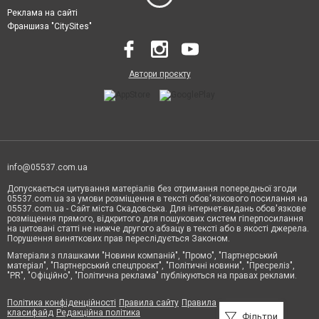
Реклама на сайті
Франшиза "CitySites"
Автори проєкту
info@05537.com.ua
Допускається цитування матеріалів без отримання попередньої згоди
05537.com.ua за умови розміщення в тексті обов'язкового посилання на
05537.com.ua - Сайт міста Скадовська. Для інтернет-видань обов'язкове
розміщення прямого, відкритого для пошукових систем гіперпосилання
на цитовані статті не нижче другого абзацу в тексті або в якості джерела.
Порушення виняткових прав переслідується Законом.
Матеріали з плашками "Новини компаній", "Промо", "Партнерський
матеріал", "Партнерський спецпроєкт", "Політичні новини", "Пресреліз",
"PR", "Офіційно", "Політична реклама" публікуються на правах реклами.
Політика конфіденційності
Правила сайту
Правила
класифайд
Редакційна політика
Фільтри