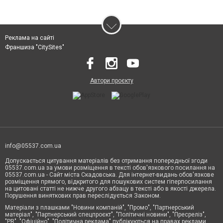
Реклама на сайті
Франшиза "CitySites"
Автори проєкту
info@05537.com.ua
Допускається цитування матеріалів без отримання попередньої згоди
05537.com.ua за умови розміщення в тексті обов'язкового посилання на
05537.com.ua - Сайт міста Скадовська. Для інтернет-видань обов'язкове
розміщення прямого, відкритого для пошукових систем гіперпосилання
на цитовані статті не нижче другого абзацу в тексті або в якості джерела.
Порушення виняткових прав переслідується Законом.
Матеріали з плашками "Новини компаній", "Промо", "Партнерський
матеріал", "Партнерський спецпроєкт", "Політичні новини", "Пресреліз",
"PR", "Офіційно", "Політична реклама" публікуються на правах реклами.