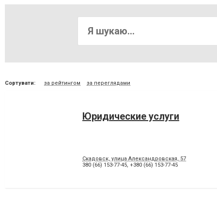
Сортувати:
за рейтингом
за переглядами
Юридические услуги
Скадовск, улица Александровская, 57
380 (66) 153-77-45
,
+380 (66) 153-77-45