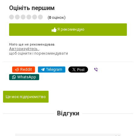
Оцініть першим
(
0
оцінок)
Я рекомендую
Ніхто ще не рекомендував
Авторизуйтесь
,
щоб оцінити і порекомендувати
Reddit
Telegram
Viber
WhatsApp
Це моє підприємство
Відгуки