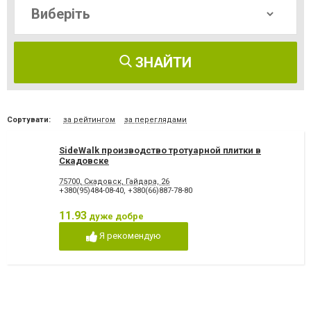
ЗНАЙТИ
Сортувати:
за рейтингом
за переглядами
SideWalk производство тротуарной плитки в
Скадовске
75700, Скадовск, Гайдара, 26
+380(95)484-08-40
,
+380(66)887-78-80
11.93
дуже добре
Я рекомендую