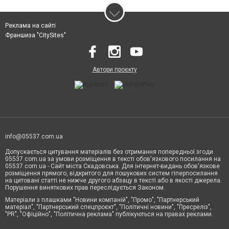
Реклама на сайті
Франшиза "CitySites"
Автори проєкту
info@05537.com.ua
Допускається цитування матеріалів без отримання попередньої згоди
05537.com.ua за умови розміщення в тексті обов'язкового посилання на
05537.com.ua - Сайт міста Скадовська. Для інтернет-видань обов'язкове
розміщення прямого, відкритого для пошукових систем гіперпосилання
на цитовані статті не нижче другого абзацу в тексті або в якості джерела.
Порушення виняткових прав переслідується Законом.
Матеріали з плашками "Новини компаній", "Промо", "Партнерський
матеріал", "Партнерський спецпроєкт", "Політичні новини", "Пресреліз",
"PR", "Офіційно", "Політична реклама" публікуються на правах реклами.