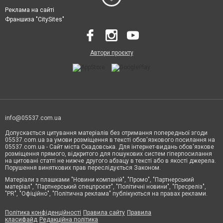
Реклама на сайті
Франшиза "CitySites"
Автори проєкту
info@05537.com.ua
Допускається цитування матеріалів без отримання попередньої згоди
05537.com.ua за умови розміщення в тексті обов'язкового посилання на
05537.com.ua - Сайт міста Скадовська. Для інтернет-видань обов'язкове
розміщення прямого, відкритого для пошукових систем гіперпосилання
на цитовані статті не нижче другого абзацу в тексті або в якості джерела.
Порушення виняткових прав переслідується Законом.
Матеріали з плашками "Новини компаній", "Промо", "Партнерський
матеріал", "Партнерський спецпроєкт", "Політичні новини", "Пресреліз",
"PR", "Офіційно", "Політична реклама" публікуються на правах реклами.
Політика конфіденційності
Правила сайту
Правила
класифайд
Редакційна політика