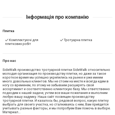
Інформація про компанію
Плитка
Комплектуючі для
Тротуарна плитка
плиткових робіт
Про нас
SideWalk производство тротуарной плитки SideWalk относительно
молодая организация по производству плитки, но даже за такое
короткое время мы успешно укрепились на рынке и уже имеем
много довольных клиентов. Мы не стоим на месте и всегда идем в
ногу со временем, по этому не забываем расширять свой
ассортимент и соответственно клиентскую базу. Мы ответственно
подходим к нашей задаче, учтем все ваши пожелания и выполним
любую вашу задумку. Наша сайт посвящен производству
тротуарной плитки. И казалось бы, рядовой вопрос, какую плитку
выбрать для своего участка, но сталкиваясь с ним, Вам прийдется
учитывать разные факторы, и мы попробуем Вам помочь в выборе.
Материал...