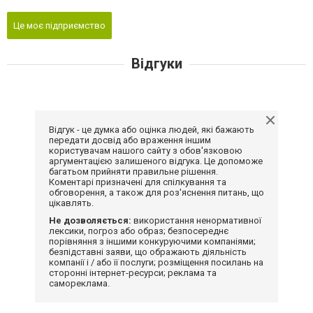
Це моє підприємство
Відгуки
Відгук - це думка або оцінка людей, які бажають
передати досвід або враження іншим
користувачам нашого сайту з обов'язковою
аргументацією залишеного відгука. Це допоможе
багатьом прийняти правильне рішення.
Коментарі призначені для спілкування та
обговорення, а також для роз'яснення питань, що
цікавлять.
Не дозволяється:
використання ненормативної
лексики, погроз або образ; безпосереднє
порівняння з іншими конкуруючими компаніями;
безпідставні заяви, що ображають діяльність
компанії і / або її послуги; розміщення посилань на
сторонні інтернет-ресурси; реклама та
самореклама.