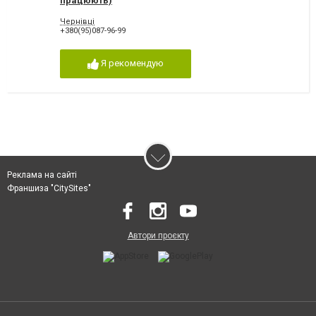
працюють)
Чернівці
+380(95)087-96-99
Я рекомендую
Реклама на сайті
Франшиза "CitySites"
Автори проєкту