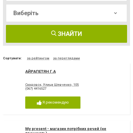
ЗНАЙТИ
Сортувати:
за рейтингом
за переглядами
АЙРАПЕТЯН Г.А
Скадовск, Улица Шевченко, 105
(067) 4416527
Я рекомендую
My present - магазин потрібних речей (не