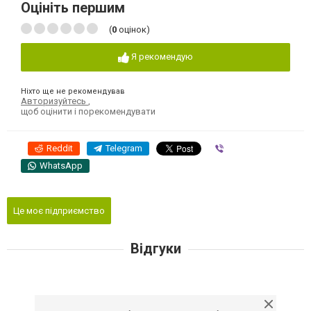
Оцініть першим
(
0
оцінок)
Я рекомендую
Ніхто ще не рекомендував
Авторизуйтесь
,
щоб оцінити і порекомендувати
Reddit
Telegram
Viber
WhatsApp
Це моє підприємство
Відгуки