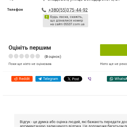
Телефон
+380(55)375-44-92
Будь ласка, скажіть,
що дізналися номер
на сайті 05537.com.ua
Оцініть першим
(
0
оцінок)
Ніхто ще не рек
Поки ще ніхто не оцінював
Reddit
Telegram
Viber
Whats
Відгук - це думка або оцінка людей, які бажають передати 
аргументацією залишеного відгука. Це допоможе багатьом пр