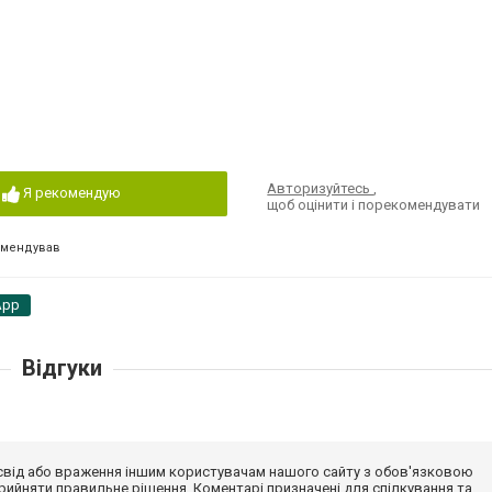
Авторизуйтесь
,
Я рекомендую
щоб оцінити і порекомендувати
омендував
App
Відгуки
досвід або враження іншим користувачам нашого сайту з обов'язковою
ийняти правильне рішення. Коментарі призначені для спілкування та