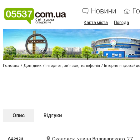
Новини
Г
Карта міста
Погода
Головна
Довідник
Інтернет, зв'язок, телефонія
Інтернет-провайд
Опис
Відгуки
Адреса
Скадовск, улица Володарского, 27