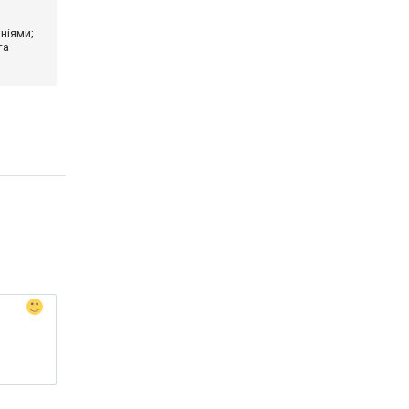
ніями;
та