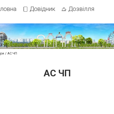
оловна
Довідник
Дозвілля
ери
АС ЧП
АС ЧП