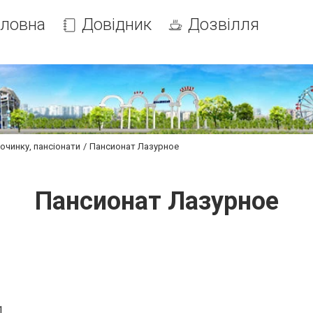
оловна
Довідник
Дозвілля
очинку, пансіонати
Пансионат Лазурное
Пансионат Лазурное
1