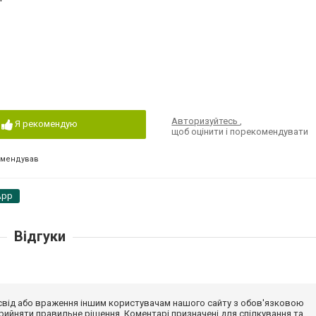
Авторизуйтесь
,
Я рекомендую
щоб оцінити і порекомендувати
омендував
App
Відгуки
досвід або враження іншим користувачам нашого сайту з обов'язковою
ийняти правильне рішення. Коментарі призначені для спілкування та