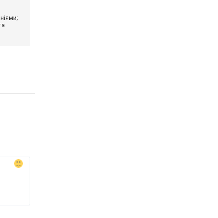
ніями;
та