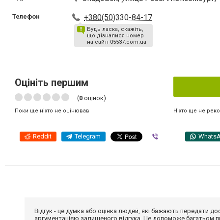
Телефон
+380(50)330-84-17
Будь ласка, скажіть,
що дізналися номер
на сайті 05537.com.ua
Оцініть першим
(
0
оцінок)
Ніхто ще не рек
Поки ще ніхто не оцінював
Reddit
Telegram
Viber
Whats
Відгук - це думка або оцінка людей, які бажають передати 
аргументацією залишеного відгука. Це допоможе багатьом пр