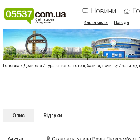
Новини
Г
Карта міста
Погода
Головна
Дозвілля
Турагентства, готелі, бази відпочинку
Бази відп
Опис
Відгуки
Адреса
Скадовск, улица Розы Люксембург, 