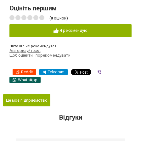
Оцініть першим
(
0
оцінок)
Я рекомендую
Ніхто ще не рекомендував
Авторизуйтесь
,
щоб оцінити і порекомендувати
Reddit
Telegram
Viber
WhatsApp
Це моє підприємство
Відгуки