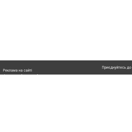
Приєднуйтесь до 
Реклама на сайті
Франшиза "CitySites"
Автори проєкту
info@05537.com.ua
Допускається цит
тексті обов'язко
розміщення прямо
абзацу в тексті 
Матеріали з плаш
"Політичні новини