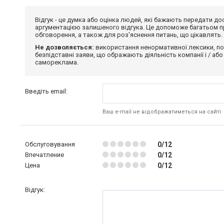
Відгук - це думка або оцінка людей, які бажають передати 
аргументацією залишеного відгука. Це допоможе багатьом пр
обговорення, а також для роз'яснення питань, що цікавлять.
Не дозволяється:
використання ненормативної лексики, по
безпідставні заяви, що ображають діяльність компанії і / або
самореклама.
Введіть email:
Ваш e-mail не відображатиметься на сайті
Обслуговування
0/12
Впечатление
0/12
Цена
0/12
Відгук: