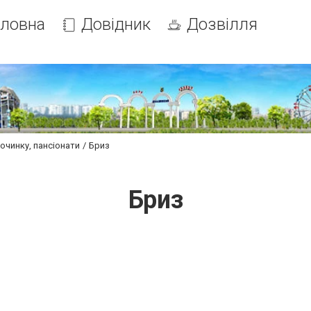
оловна
Довідник
Дозвілля
очинку, пансіонати
Бриз
Бриз