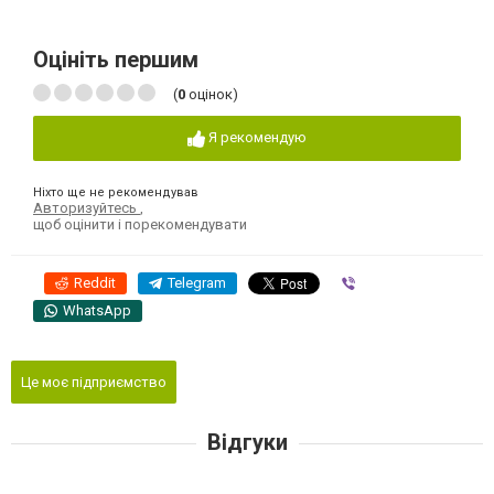
Оцініть першим
(
0
оцінок)
Я рекомендую
Ніхто ще не рекомендував
Авторизуйтесь
,
щоб оцінити і порекомендувати
Reddit
Telegram
Viber
WhatsApp
Це моє підприємство
Відгуки