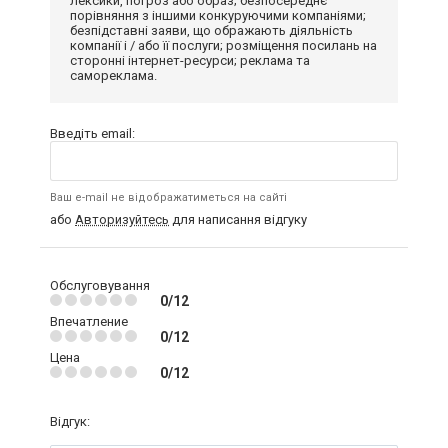
лексики, погроз або образ; безпосереднє
порівняння з іншими конкуруючими компаніями;
безпідставні заяви, що ображають діяльність
компанії і / або її послуги; розміщення посилань на
сторонні інтернет-ресурси; реклама та
самореклама.
Введіть email:
Ваш e-mail не відображатиметься на сайті
або
Авторизуйтесь
для написання відгуку
Обслуговування
0/12
Впечатление
0/12
Цена
0/12
Відгук: