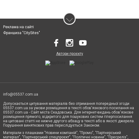
Реклама на сайті
Франшиза "CitySites"
Автори проєкту
info@05537.com.ua
Допускається цитування матеріалів без отримання попередньої згоди
05537.com.ua за умови розміщення в тексті обов'язкового посилання на
05537.com.ua - Сайт міста Скадовська. Для інтернет-видань обов'язкове
розміщення прямого, відкритого для пошукових систем гіперпосилання
на цитовані статті не нижче другого абзацу в тексті або в якості джерела.
Порушення виняткових прав переслідується Законом.
Матеріали з плашками "Новини компаній", "Промо", "Партнерський
матеріал", "Партнерський спецпроєкт", "Політичні новини", "Пресреліз",