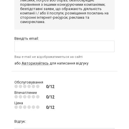
лексики, погроз або образ; безпосереднє
порівняння з іншими конкуруючими компаніями;
безпідставні заяви, що ображають діяльність
компанії і / або її послуги; розміщення посилань на
сторонні інтернет-ресурси; реклама та
самореклама.
Введіть email:
Ваш e-mail не відображатиметься на сайті
або
Авторизуйтесь
для написання відгуку
Обслуговування
0/12
Впечатление
0/12
Цена
0/12
Відгук: