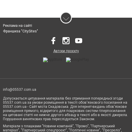
Реклама на сайті
Франшиза "CitySites"
Автори проєкту
info@05537.com.ua
Допускається цитування матеріалів без отримання попередньої згоди
05537.com.ua за умови розміщення в тексті обов'язкового посилання на
05537.com.ua - Сайт міста Скадовська. Для інтернет-видань обов'язкове
розміщення прямого, відкритого для пошукових систем гіперпосилання
на цитовані статті не нижче другого абзацу в тексті або в якості джерела.
Порушення виняткових прав переслідується Законом.
Матеріали з плашками "Новини компаній", "Промо", "Партнерський
матеріал", "Партнерський спецпроєкт", "Політичні новини", "Пресреліз",