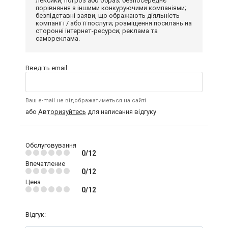
лексики, погроз або образ; безпосереднє
порівняння з іншими конкуруючими компаніями;
безпідставні заяви, що ображають діяльність
компанії і / або її послуги; розміщення посилань на
сторонні інтернет-ресурси; реклама та
самореклама.
Введіть email:
Ваш e-mail не відображатиметься на сайті
або
Авторизуйтесь
для написання відгуку
Обслуговування
0/12
Впечатление
0/12
Цена
0/12
Відгук: