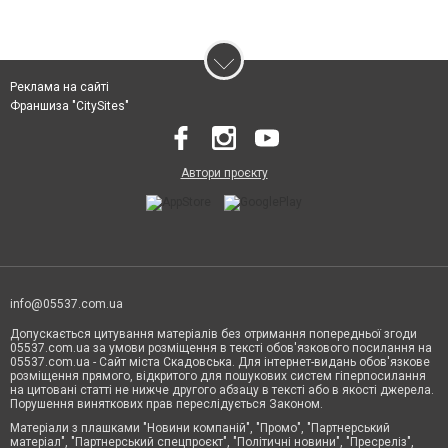
Реклама на сайті
Франшиза "CitySites"
Автори проєкту
info@05537.com.ua
Допускається цитування матеріалів без отримання попередньої згоди
05537.com.ua за умови розміщення в тексті обов'язкового посилання на
05537.com.ua - Сайт міста Скадовська. Для інтернет-видань обов'язкове
розміщення прямого, відкритого для пошукових систем гіперпосилання
на цитовані статті не нижче другого абзацу в тексті або в якості джерела.
Порушення виняткових прав переслідується Законом.
Матеріали з плашками "Новини компаній", "Промо", "Партнерський
матеріал", "Партнерський спецпроєкт", "Політичні новини", "Пресреліз",