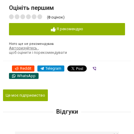
Оцініть першим
(
0
оцінок)
Я рекомендую
Ніхто ще не рекомендував
Авторизуйтесь
,
щоб оцінити і порекомендувати
Reddit
Telegram
Viber
WhatsApp
Це моє підприємство
Відгуки