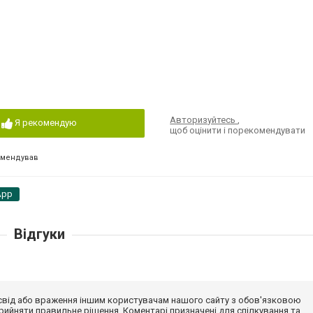
Авторизуйтесь
,
Я рекомендую
щоб оцінити і порекомендувати
омендував
App
Відгуки
досвід або враження іншим користувачам нашого сайту з обов'язковою
ийняти правильне рішення. Коментарі призначені для спілкування та