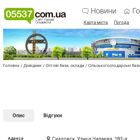
Новини
Г
Карта міста
Погода
Головна
Довідник
Оптові бази, склади
Сільськогосподарські баз
Опис
Відгуки
Адреса
Скадовск, Улица Чапаева, 183-а