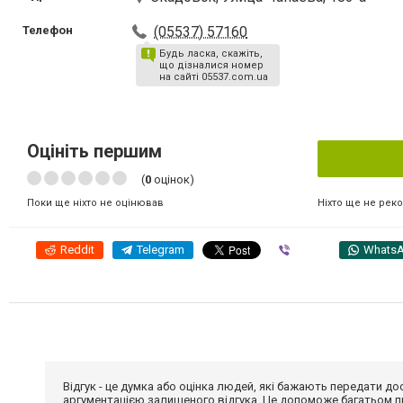
Телефон
(05537) 57160
Будь ласка, скажіть,
що дізналися номер
на сайті 05537.com.ua
Оцініть першим
(
0
оцінок)
Ніхто ще не рек
Поки ще ніхто не оцінював
Reddit
Telegram
Viber
Whats
Відгук - це думка або оцінка людей, які бажають передати 
аргументацією залишеного відгука. Це допоможе багатьом пр