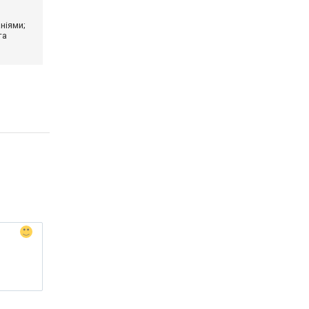
ніями;
та