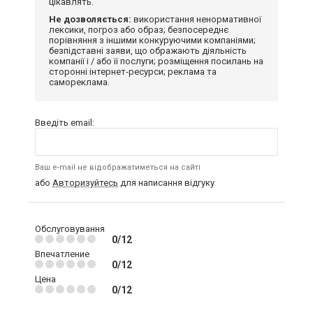
цікавлять.
Не дозволяється:
використання ненормативної
лексики, погроз або образ; безпосереднє
порівняння з іншими конкуруючими компаніями;
безпідставні заяви, що ображають діяльність
компанії і / або її послуги; розміщення посилань на
сторонні інтернет-ресурси; реклама та
самореклама.
Введіть email:
Ваш e-mail не відображатиметься на сайті
або
Авторизуйтесь
для написання відгуку
Обслуговування
0/12
Впечатление
0/12
Цена
0/12